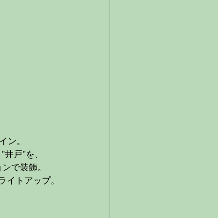
イン。
"井戸"を、
ョンで装飾。
てライトアップ。