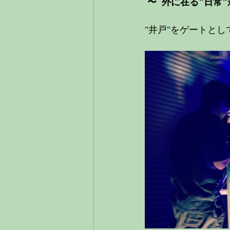
〜  外に在る"日常
"井戸"をゲートと