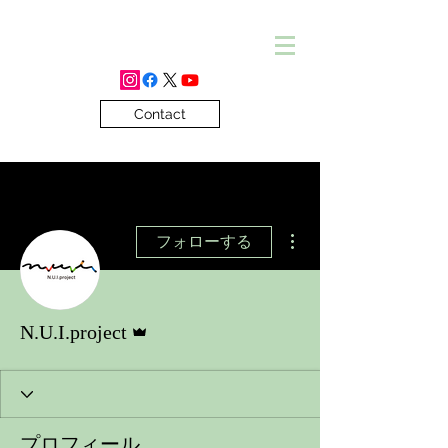
Contact
その他
フォローする
管理者
N.U.I.project
プロフィール