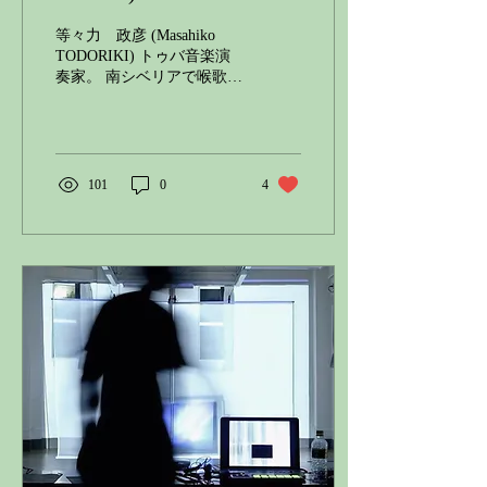
等々力 政彦 (Masahiko
TODORIKI) トゥバ音楽演
奏家。 南シベリアで喉歌
（フーメイ）などのトゥバ
民族の伝統音楽を現地調査
しながら、演奏活動をおこ
なっている。 日々変化する
外的環境を再解釈し、破壊
101
0
4
すると同時に創造しながら
取り込んでいく生命の姿を
表現したい。