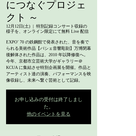
につなぐプロジェ
クト ～
12月12日(土)
  |  
特別記録コンサート収録の
様子を、オンライン限定にて無料 Live 配信
EXPO’ 70 の鉄鋼館で発表された、音を奏で
られる美術作品【バシェ音響彫刻】万博閉幕
後解体された作品は、2010 年以降修復へ。
今年、京都市立芸術大学がギャラリー＠
KCUA に集結させ特別企画展を開催。作品と
アーティスト達の演奏、パフォーマンスを映
像収録し、未来へ繋ぐ芸術として記録。
お申し込みの受付は終了しまし
た。
他のイベントを見る