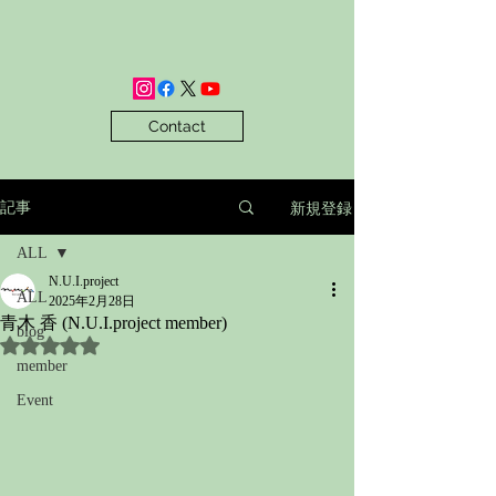
Contact
新規登録
記事
ALL
N.U.I.project
ALL
2025年2月28日
青木 香 (N.U.I.project member)
blog
5つ星のうちNaNと評価されています。
member
Event