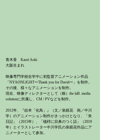
青木香　Kaori Aoki
大阪生まれ
映像専門学校在学中に初監督アニメーション作品
「NYAONLIGHTーThank you for Davidー」を制作。
その後、様々なアニメーションを制作。
現在、映像ディレクターとして（株）the laB. media 
solutionに所属し、CM / PVなどを制作。
2012年、『絵本「化鳥」』（文／泉鏡花　画／中川
学）のアニメーション制作がきっかけとなり、「朱
日記」（2015年）、「榲桲に目鼻のつく話」（2019
年）とイラストレーター中川学氏の泉鏡花作品にア
ニメーターとして参加。