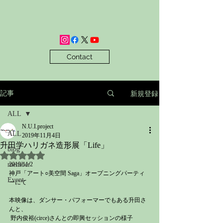
Contact
新規登録
記事
ALL
N.U.I.project
ALL
2019年11月4日
升田学ハリガネ造形展「Life」
blog
5つ星のうちNaNと評価されています。
member
2019/11/2
神戸「アート○美空間 Saga」オープニングパーティ
Event
ーにて
本映像は、ダンサー・パフォーマーでもある升田さ
んと、
 野内俊裕(circe)さんとの即興セッションの様子