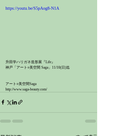
https://youtu.be/S5pAog8-N1A
升田学ハリガネ造形展『Life』 
神戸「アート○美空間 Saga」11/10(日)迄  
アート○美空間Saga
http://www.saga-beauty.com/