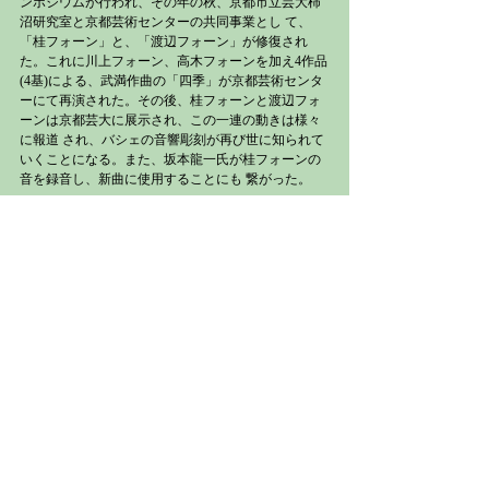
ンポジウムが行われ、その年の秋、京都市立芸大柿
沼研究室と京都芸術センターの共同事業とし て、
「桂フォーン」と、「渡辺フォーン」が修復され
た。これに川上フォーン、高木フォーンを加え4作品
(4基)による、武満作曲の「四季」が京都芸術センタ
ーにて再演された。その後、桂フォーンと渡辺フォ
ーンは京都芸大に展示され、この一連の動きは様々
に報道 され、バシェの音響彫刻が再び世に知られて
いくことになる。また、坂本龍一氏が桂フォーンの
音を録音し、新曲に使用することにも 繋がった。
　2016 年秋、万博鉄鋼館からの要請で残った音響彫
刻の部材を東京藝大に搬送、保管し、調査を行うこ
とになった。その結果 2017 年、 音響彫刻修復が藝
大クラウドファンディング候補となり、東京藝大取
手校地のファクトリーにて勝原フォーンの修復が決
まり、夏から 修復が始まった。この時問題になった
のが「どう修復するのか?」ということである。東京
藝大には美術作品の修復の学科があり、 多くの美術
品の修復を手がけている。そこには、美術作品の修
復における基本的な事項があり、彫刻作品でもある
バシェの音響彫刻の 修復の方向性の問題が浮上し
た。楽器の修復の観点からは、パーツを変え、リフ
ィニッシュして使えるようにするのが一般的ではあ
るが、 果たしてそれで良いのかという疑問が浮上し