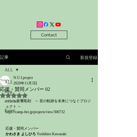
Contact
新規登録
記事
ALL
N.U.I.project
ALL
2020年11月3日
応援・賛同メンバー 02
blog
5つ星のうちNaNと評価されています。
member
バシェ音響彫刻　～ 音の軌跡を未来につなぐプロジ
ェクト ～
Event
https://camp-fire.jp/projects/view/300732
応援・賛同メンバー
かわさき よしひろ
 Yoshihiro Kawasaki 