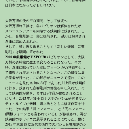
ている。 作曲家武満がいなければ、バシェ音響彫刻
は日本になかったかもしれない。
大阪万博の後の空白期間、そして修復へ
大阪万博終了後は、各パビリオンは解体されたが、
スペースシアターを内蔵する鉄鋼館は残された。し
かし、音響彫刻は一部は授与され、 残りは解体され
倉庫に詰め込まれた。
そして、誰も振り返ることなく「新しい楽器、音響
彫刻」は暗闇に置かれた。
201
0 年鉄鋼館が EXPO’ 70 パ
ビリオンとして、大阪
万博の資料館に生まれ変わることになった。その
時、倉庫に眠っていた池田フォーン が万博資料とし
て修復され展示されることとなった。この修復は展
示業者が行った。この展示がニュースで流れ、この
ニュースを見た当 時の助手であった川上氏が鉄鋼館
に行き、残された音響彫刻の修復を申し入れた。そ
して鉄鋼館が動き、まずは2作品が修復されること 
になり、2013 年バルセロナ大学のバシェ研究者マル
ティ・ルイツが来日、川上氏とともに修復作業を行
った。その結果「川上フォーン」 と「高木フォーン
(関根フォーンとも言われている)」が修復され、再び
鉄鋼館のホワイエに展示されることになった。更に 
2015 年東京 国立近代美術館でのバシェ音響彫刻のシ