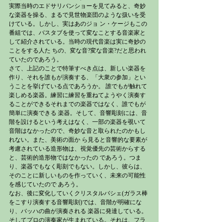
実際当時のエドサリバンショーを見てみると、奇妙
な楽器を操る、まるで見世物楽団のような扱いを受
けている。しかし、実はあのジョ ン・ケージもこの
番組では、バスタブを使って変なことする音楽家と
して紹介されている。当時の現代音楽は実に奇妙の
ことをする人た ちの、変な音?変な音楽?だと思われ
ていたのであろう。
さて、上記のことで特筆すべき点は、新しい楽器を
作り、それを誰もが演奏する、「大衆の参加」とい
うことを挙げている点であろうか。 誰でもが触れて
楽しめる楽器。練習に練習を重ねてようやく演奏す
ることができるそれまでの楽器ではなく、誰でもが
簡単に演奏できる 楽器。そして、音響彫刻には、音
階を設けるという考えはなく、一部の楽器を覗いて
音階はなかったので、奇妙な音と取られたのかもし 
れない。また、美術の面か ら見ると音響的な要素が
考慮されている造形物は、視覚優先の芸術からする
と、芸術的造形物ではなかったの であろう。つま
り、楽器でもなく彫刻でもない。しかし、彼らは、
そのことに新しいものを作っていく、未来の可能性
を感じていたので あろう。
なお、後に変化していくクリスタルバシェ(ガラス棒
をこすり演奏する音響彫刻)では、音階が明確にな
り、バッハの曲が演奏される 楽器に発達している。
そしてプロの演奏家が生まれている。それは、フラ