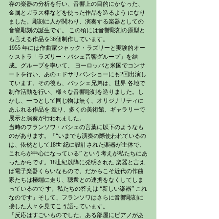
存の楽器の分析を行い、音響上の目的にかなった、
金属とガラス棒などを使った作品を造るよう になり
ました。彫刻に人が関わり、演奏する楽器としての
音響彫刻の誕生です。 この頃には音響彫刻の原型と
も言える作品を36個制作しています。
1955 年には作曲家ジャック・ラズリーと実験的オー
ケストラ「ラズリー・バシェ音響グループ」を結
成。グループを率いて、 ヨーロッパと米国でコンサ
ートを行い、あのエドサリバンショーにも2回出演し
ています。その後も、バッシェ兄弟は、世界 各地で
制作活動を行い、様々な音響彫刻を造りました。し
かし、一つとして同じ物は無く、オリジナリティに
あふれる作品を 造り、多くの美術館、ギャラリーで
展示と演奏が行われました。
当時のフランソワ・バシェの言葉に以下のようなも
のがあります。「“いまでも演奏の際使われているの
は、依然として18世 紀に設計された楽器が主体で、
これらが中心になっている” という考えが私たちにあ
ったからです。18世紀以降に発明された 楽器と言え
ば電子楽器くらいなもので、だからこそ近代の作曲
家たちは極端に走り、聴衆との連携をなくしてしま
っているので す。私たちの答えは “新しい楽器” これ
なのです」そして、フランソワはさらに音響彫刻に
接した人々を見てこう語っています。
「反応はすごいものでした。ある部屋にピアノがあ