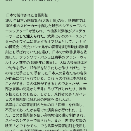
 日本で製作された音響彫刻 
1970 年日本万国博覧会(大阪万博)の折、鉄鋼館では 
1008 個のスピーカーを配した球形のシアター “スペ
ースシアター” が造られ、 作曲家武満徹がプ
ロデュ
ーサーとして迎えられた。
武満はそのスペースシア
ターのホワイエに展示するオブジェとして、カナダ
の博覧会 で見たバシェ兄弟の音響彫刻(当時は楽器彫
刻とも呼ばれていた)を選び、日本での制作展示を依
頼した。フランソワ・バシェは助手の アラン・ヴィ
ルミノと前年の 1969 年に来日し、大阪の後藤鉄工所
で制作を行い、17作品を助手たちと作り上げた。そ
の時に助手として 手伝った日本人の若者たちの名前
が作品に付けられている。これ らの作品は本来触る
ことができ、音の体験ができるものであったが、 一
部は展示の問題から天井に吊り下げられたり、展示
を控えたものもある。しかし、来館者の多くがバシ
ェの音響彫刻に触れ音の体験を 楽しんだ。
武満はこの音響彫刻のための曲「四季」を作曲し、
不完全であったが会場での演奏会が行われた。ま
た、この音響彫刻を使い高橋悠治の 曲が制作され、
スペースシアターで流された。また、黒澤明監督の
映画「どですかでん」でも武満が音響彫刻を使用し