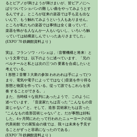
るとピアノが弾けようが弾けまいが、皆ピアノにへ
ばりついてショパンの難 しい曲をやってみようとす
るんですよ。ところが従来の楽器では手も足も出な
いんで、もう触れてみようという人もありません。 
ところが私たちの楽器では事情は全く違っていて、
楽器を怖がる人なんか一人もいないし、いろいろ触
っていては結構楽しんで いったありさまでした」
(EXPO’ 70 鉄鋼館資料より )
実は、フランソワ・バシェは ,〈音響機構と将来〉と
いう文章では、以下のように述べています、「兄の
ベルナールと私とは次の三つの 要素を合成したいと
考えている。
1 形態 2 音響 3 大衆の参加 われわれは手によって(つ
まり、電気や電子によってではなく)音楽を作り得る
形態と物質を作っている。従って誰でもこれらを演
奏 することができる。」
また、当時様々な批判にあったようで、このように
述べています、「音楽家たちは言った “こんなもの音
楽じゃない” と。そして、造形 芸術家たちは言った 
“こんなもの造形芸術じゃない” と。だが事態は好転
した。4ヶ月間にわたって行われたニューヨークの近
代美術館 での展覧会の後では、我々は未来を予見す
ることがずっと容易になったのである」
(EXPO’ 70 鉄鋼館資料より )