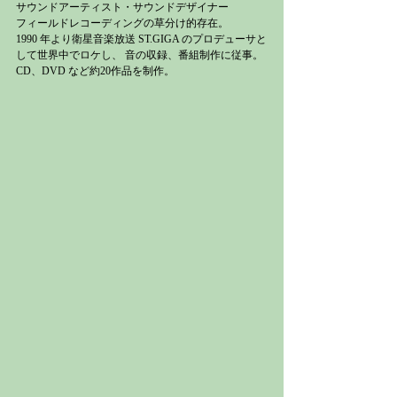
サウンドアーティスト・サウンドデザイナー
フィールドレコーディングの草分け的存在。
1990 年より衛星音楽放送 ST.GIGA のプロデューサと
して世界中でロケし、 音の収録、番組制作に従事。
CD、DVD など約20作品を制作。