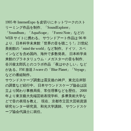
1995 年 InternetExpo を皮切りにネットワークのスト
リーミング作品を制作、「SoundExplorer」
「Soundbum」「AquaScape」「Forest Note」などの 
WEB サイトに携わる。 サウンドアート作品は 96 年
より、日本科学未来館「世界の音を聴こう !」21世紀
美術館の「mind the world」など制作。ドイツ、スペ
インなどを含め国内、海外で多数発表。 日本科学未
来館のプラネタリュウム・メガスターの音を制作、
谷川俊太郎氏とのコラボ作品 「夜はやさしい」など
がある。FM 放送 J-wave の「Blue Planet」「Voyage」
などの番組制作。
サウンドスケープ調査は震災後の神戸、東北沿岸部
の調査など続行中。 日本サウンドスケープ協会は設
立より関わり事務局長、常任理事などを歴任。 2000 
年より東京藝大先端芸術表現学科、多摩美術大学な
どで音の表現を教え、 現在、京都市立芸大芸術資源
研究センター研究員、和光大学講師。 サウンドスケ
ープ協会代議士に就任。