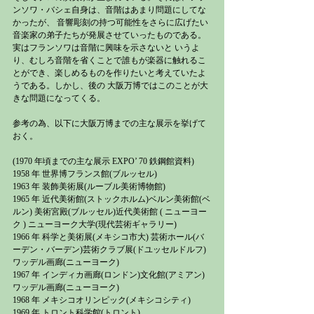
ンソワ・バシェ自身は、音階はあまり問題にしてな
かったが、 音響彫刻の持つ可能性をさらに広げたい
音楽家の弟子たちが発展させていったものである。
実はフランソワは音階に興味を示さないと いうよ
り、むしろ音階を省くことで誰もが楽器に触れるこ
とができ、楽しめるものを作りたいと考えていたよ
うである。しかし、後の 大阪万博ではこのことが大
きな問題になってくる。
参考の為、以下に大阪万博までの主な展示を挙げて
おく。
(1970 年頃までの主な展示 EXPO’ 70 鉄鋼館資料)
1958 年 世界博フランス館(ブルッセル)
1963 年 装飾美術展(ルーブル美術博物館)
1965 年 近代美術館(ストックホルム)ベルン美術館(ベ
ルン) 美術宮殿(ブルッセル)近代美術館 ( ニューヨー
ク ) ニューヨーク大学(現代芸術ギャラリー)
1966 年 科学と美術展(メキシコ市大) 芸術ホール(バ
ーデン・バーデン)芸術クラブ展(ドユッセルドルフ) 
ワッデル画廊(ニューヨーク)
1967 年 インディカ画廊(ロンドン)文化館(アミアン) 
ワッデル画廊(ニューヨーク)
1968 年 メキシコオリンピック(メキシコシティ)
1969 年 トロント科学館(トロント)