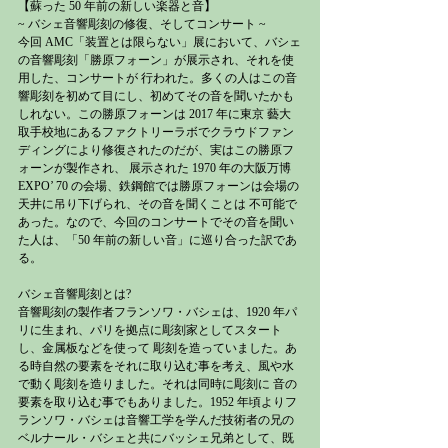
【蘇った 50 年前の新しい楽器と音】
~ バシェ音響彫刻の修復、そしてコンサート ~
今回 AMC「装置とは限らない」展において、バシェ
の音響彫刻「勝原フォーン」が展示され、それを使
用した、コンサートが 行われた。多くの人はこの音
響彫刻を初めて目にし、初めてその音を聞いたかも
しれない。この勝原フォーンは 2017 年に東京 藝大
取手校地にあるファクトリーラボでクラウドファン
ディングにより修復されたのだが、実はこの勝原フ
ォーンが製作され、 展示された 1970 年の大阪万博 
EXPO’ 70 の会場、鉄鋼館では勝原フォーンは会場の
天井に吊り下げられ、その音を聞くことは 不可能で
あった。なので、今回のコンサートでその音を聞い
た人は、「50 年前の新しい音」に巡り合った訳であ
る。
バシェ音響彫刻とは?
音響彫刻の製作者フランソワ・バシェは、1920 年パ
リに生まれ、パリを拠点に彫刻家としてスタート
し、金属板などを使って 彫刻を造っていました。あ
る時自然の要素をそれに取り込む事を考え、風や水
で動く彫刻を造りました。それは同時に彫刻に 音の
要素を取り込む事でもありました。1952 年頃よりフ
ランソワ・バシェは音響工学を学んだ技術者の兄の
ベルナール・バシェと共にバッシェ兄弟として、既