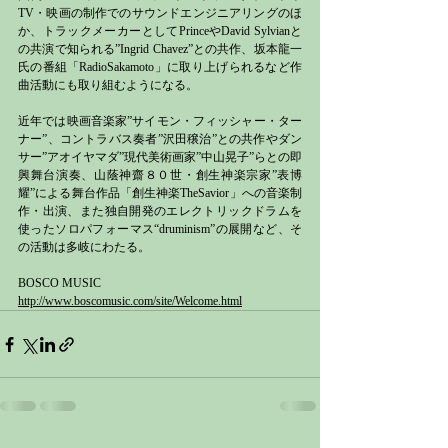
TV・映画の制作でのサウンドエンジニアリングのほ
か、トラックメーカーとしてPrinceやDavid Sylvianと
の共演で知られる”Ingrid Chavez”との共作、坂本龍一
氏の番組「RadioSakamoto」に取り上げられるなど作
曲活動にも取り組むようになる。
近年では映画音楽家”サイモン・フィッシャー・ター
ナー”、コントラバス奏者”沢田穣治”との共作やダン
サー”アオイヤマダ”現代美術画家”中山晃子”らとの即
興舞台演奏、山蔭神齋８０世・創生神楽宗家”表博
耀”による舞台作品「創生神楽TheSavior」への音楽制
作・出演、また独自開発のエレクトリックドラムを
使ったソロパフォーマス“druminism”の展開など、そ
の活動は多岐にわたる。
BOSCO MUSIC
http://www.boscomusic.com/site/Welcome.html