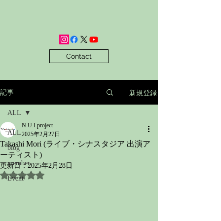
Contact
新規登録
記事
ALL
N.U.I.project
ALL
2025年2月27日
Takashi Mori (ライブ・シナスタジア 出演ア
blog
ーティスト)
member
更新日：
2025年2月28日
5つ星のうちNaNと評価されています。
Event